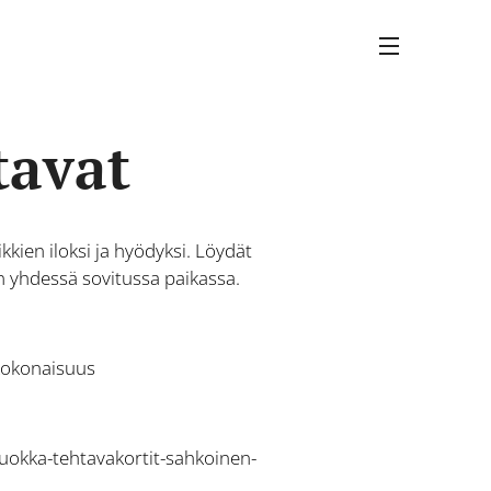
tavat
kkien iloksi ja hyödyksi. Löydät
akin yhdessä sovitussa paikassa.
akokonaisuus
luokka-tehtavakortit-sahkoinen-