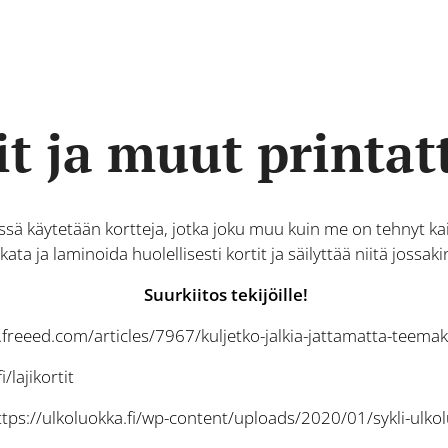
it ja muut printat
issä käytetään kortteja, jotka joku muu kuin me on tehnyt kai
ikata ja laminoida huolellisesti kortit ja säilyttää niitä joss
Suurkiitos tekijöille!
.freeed.com/articles/7967/kuljetko-jalkia-jattamatta-teem
i/lajikortit
tps://ulkoluokka.fi/wp-content/uploads/2020/01/sykli-ulko