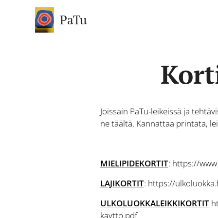
PaTu
Kort
Joissain PaTu-leikeissä ja tehtäv
ne täältä. Kannattaa printata, le
MIELIPIDEKORTIT
: https://www
LAJIKORTIT
: https://ulkoluokka.f
ULKOLUOKKALEIKKIKORTIT
ht
kaytto.pdf