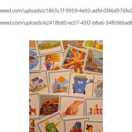
n.freeed.com/uploads/c1865c1f-9959-4e93-adfd-0f46d976fe
.freeed.com/uploads/e2418b80-ec07-45f2-b8a6-34f6986ad