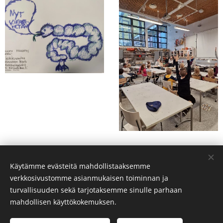
Käytämme evästeitä mahdollistaaksemme
verkkosivustomme asianmukaisen toiminnan ja
turvallisuuden sekä tarjotaksemme sinulle parhaan
mahdollisen käyttökokemuksen.
PaTu on toteutettu ELY-keskuksen valtionavustuksen turvin
Vantaa 2023-2024