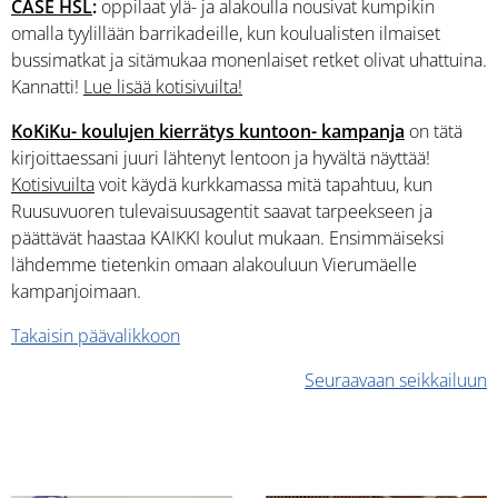
CASE HSL
:
oppilaat ylä- ja alakoulla nousivat kumpikin
omalla tyylillään barrikadeille, kun koulualisten ilmaiset
bussimatkat ja sitämukaa monenlaiset retket olivat uhattuina.
Kannatti!
Lue lisää kotisivuilta!
KoKiKu- koulujen kierrätys kuntoon- kampanja
on tätä
kirjoittaessani juuri lähtenyt lentoon ja hyvältä näyttää!
Kotisivuilta
voit käydä kurkkamassa mitä tapahtuu, kun
Ruusuvuoren tulevaisuusagentit saavat tarpeekseen ja
päättävät haastaa KAIKKI koulut mukaan. Ensimmäiseksi
lähdemme tietenkin omaan alakouluun Vierumäelle
kampanjoimaan.
Takaisin päävalikkoon
Seuraavaan seikkailuun