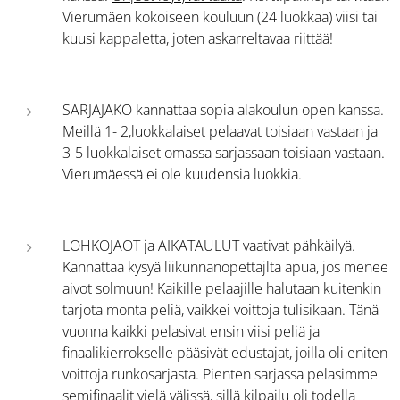
Vierumäen kokoiseen kouluun (24 luokkaa) viisi tai
kuusi kappaletta, joten askarreltavaa riittää!
SARJAJAKO kannattaa sopia alakoulun open kanssa.
Meillä 1- 2,luokkalaiset pelaavat toisiaan vastaan ja
3-5 luokkalaiset omassa sarjassaan toisiaan vastaan.
Vierumäessä ei ole kuudensia luokkia.
LOHKOJAOT ja AIKATAULUT vaativat pähkäilyä.
Kannattaa kysyä liikunnanopettajlta apua, jos menee
aivot solmuun! Kaikille pelaajille halutaan kuitenkin
tarjota monta peliä, vaikkei voittoja tulisikaan. Tänä
vuonna kaikki pelasivat ensin viisi peliä ja
finaalikierrokselle pääsivät edustajat, joilla oli eniten
voittoja runkosarjasta. Pienten sarjassa pelasimme
semifinaalit vielä välissä, sillä kilpailu oli todella