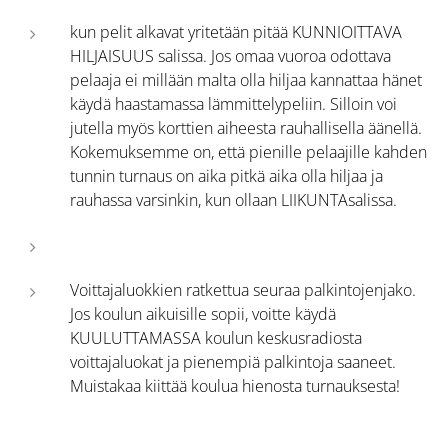
kun pelit alkavat yritetään pitää KUNNIOITTAVA
HILJAISUUS salissa. Jos omaa vuoroa odottava
pelaaja ei millään malta olla hiljaa kannattaa hänet
käydä haastamassa lämmittelypeliin. Silloin voi
jutella myös korttien aiheesta rauhallisella äänellä.
Kokemuksemme on, että pienille pelaajille kahden
tunnin turnaus on aika pitkä aika olla hiljaa ja
rauhassa varsinkin, kun ollaan LIIKUNTAsalissa.
Voittajaluokkien ratkettua seuraa palkintojenjako.
Jos koulun aikuisille sopii, voitte käydä
KUULUTTAMASSA koulun keskusradiosta
voittajaluokat ja pienempiä palkintoja saaneet.
Muistakaa kiittää koulua hienosta turnauksesta!