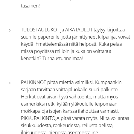
tasainen!
TULOSTAULUKOT ja AIKATAULUT täytyy kirjoittaa
suurille papereille, jotta jännittyneet kilpailijat voivat
käydä ihmettelemässä niitä helposti. Kuka pelaa
missä pöydässä milloin ja kuka on voittanut
kenetkin? Turnaustunnelmaa!
PALKINNOT pitää miettiä valmiiksi. Kumpaankin
sarjaan tarvitaan voittajaluokalle suuri palkinto.
Herkut ovat aivan hyvä vaihtoehto, mutta myös
esimerkiksi retki kylään yläkoululle leipomaan
mokkapaloja isojen kanssa ilahduttaa varmasti.
PIKKUPALKINTOJA pitää varata myös. Niitä voi antaa
sisukkuudesta, rohkeudesta, reilusta pelistä,
iloisuudesta, hienosta asenteesta jne.