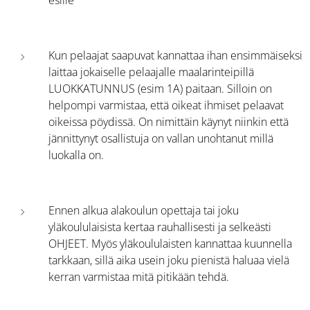
esille
Kun pelaajat saapuvat kannattaa ihan ensimmäiseksi
laittaa jokaiselle pelaajalle maalarinteipillä
LUOKKATUNNUS (esim 1A) paitaan. Silloin on
helpompi varmistaa, että oikeat ihmiset pelaavat
oikeissa pöydissä. On nimittäin käynyt niinkin että
jännittynyt osallistuja on vallan unohtanut millä
luokalla on.
Ennen alkua alakoulun opettaja tai joku
yläkoululaisista kertaa rauhallisesti ja selkeästi
OHJEET. Myös yläkoululaisten kannattaa kuunnella
tarkkaan, sillä aika usein joku pienistä haluaa vielä
kerran varmistaa mitä pitikään tehdä.