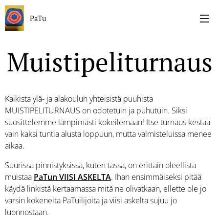
PaTu
Muistipeliturnaus
Kaikista ylä- ja alakoulun yhteisistä puuhista
MUISTIPELITURNAUS on odotetuin ja puhutuin. Siksi
suosittelemme lämpimästi kokeilemaan! Itse turnaus kestää
vain kaksi tuntia alusta loppuun, mutta valmisteluissa menee
aikaa.
Suurissa pinnistyksissä, kuten tässä, on erittäin oleellista
muistaa
PaTun VIISI ASKELTA
. Ihan ensimmäiseksi pitää
käydä linkistä kertaamassa mitä ne olivatkaan, ellette ole jo
varsin kokeneita PaTuilijoita ja viisi askelta sujuu jo
luonnostaan.