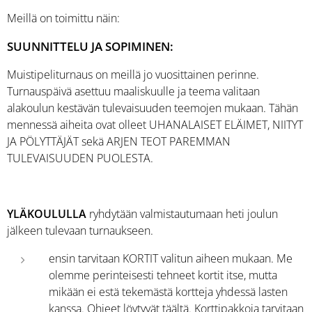
Meillä on toimittu näin:
SUUNNITTELU JA SOPIMINEN:
Muistipeliturnaus on meillä jo vuosittainen perinne.
Turnauspäivä asettuu maaliskuulle ja teema valitaan
alakoulun kestävän tulevaisuuden teemojen mukaan. Tähän
mennessä aiheita ovat olleet UHANALAISET ELÄIMET, NIITYT
JA PÖLYTTÄJÄT sekä ARJEN TEOT PAREMMAN
TULEVAISUUDEN PUOLESTA.
YLÄKOULULLA
ryhdytään valmistautumaan heti joulun
jälkeen tulevaan turnaukseen.
ensin tarvitaan KORTIT valitun aiheen mukaan. Me
olemme perinteisesti tehneet kortit itse, mutta
mikään ei estä tekemästä kortteja yhdessä lasten
kanssa.
Ohjeet löytyvät täältä
. Korttipakkoja tarvitaan