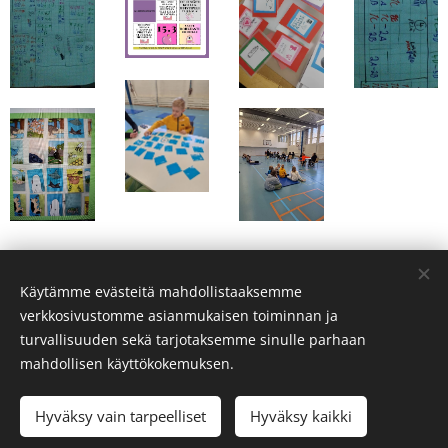
Käytämme evästeitä mahdollistaaksemme
verkkosivustomme asianmukaisen toiminnan ja
turvallisuuden sekä tarjotaksemme sinulle parhaan
mahdollisen käyttökokemuksen.
PaTu on toteutettu ELY-keskuksen valtionavustuksen turvin
Vantaa 2023-2024
Hyväksy vain tarpeelliset
Hyväksy kaikki
Luotu
Webnodella
Evästeet
Aloita
Luo kotisivut ilmaiseksi!