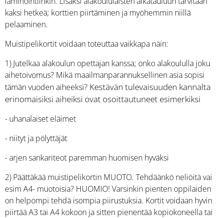
laminointiinkin. Lisäksi alakoululaisten aikatauluun tarvitaan
kaksi hetkeä; korttien piirtäminen ja myöhemmin niillä
pelaaminen.
Muistipelikortit voidaan toteuttaa vaikkapa näin:
1) Jutelkaa alakoulun opettajan kanssa; onko alakoululla joku
aihetoivomus? Mikä maailmanparannuksellinen asia sopisi
Kestävän tulevaisuuden kannalta
tämän vuoden aiheeksi?
erinomaisiksi aiheiksi ovat osoittautuneet esimerkiksi
- uhanalaiset eläimet
- niityt ja pölyttäjät
- arjen sankariteot paremman huomisen hyväksi
2) Päättäkää muistipelikortin MUOTO. Tehdäänkö neliöitä vai
esim A4- muotoisia? HUOMIO! Varsinkin pienten oppilaiden
on helpompi tehdä isompia piirustuksia. Kortit voidaan hyvin
piirtää A3 tai A4 kokoon ja sitten pienentää kopiokoneella tai