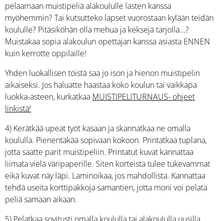
pelaamaan muistipeliä alakoululle lasten kanssa
myöhemmin? Tai kutsutteko lapset vuorostaan kylään teidän
koululle? Pitäsiköhän olla mehua ja keksejä tarjolla...?
Muistakaa sopia alakoulun opettajan kanssa asiasta ENNEN
kuin kerrotte oppilaille!
Yhden luokallisen töistä saa jo ison ja hienon muistipelin
aikaiseksi. Jos haluatte haastaa koko koulun tai vaikkapa
luokka-asteen, kurkatkaa
MUISTIPELITURNAUS- ohjeet
linkistä!
4) Kerätkää upeat työt kasaan ja skannatkaa ne omalla
koululla. Pienentäkää sopivaan kokoon. Printatkaa tuplana,
jotta saatte parit muistipeliin. Printatut kuvat kannattaa
liimata vielä väripaperille. Siten korteista tulee tukevammat
eikä kuvat näy läpi. Laminoikaa, jos mahdollista. Kannattaa
tehdä useita korttipakkoja samantien, jotta moni voi pelata
peliä samaan aikaan.
5) Pelatkaa sovitusti omalla koululla tai alakoululla uusilla