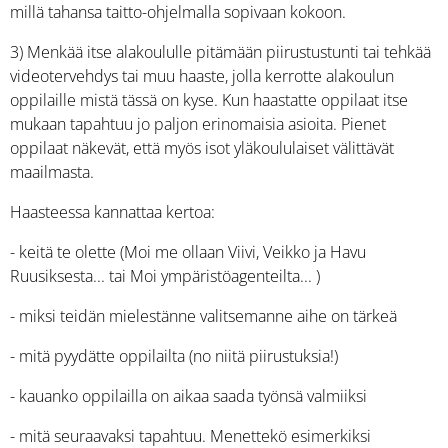
millä tahansa taitto-ohjelmalla sopivaan kokoon.
3) Menkää itse alakoululle pitämään piirustustunti tai tehkää
videotervehdys tai muu haaste, jolla kerrotte alakoulun
oppilaille mistä tässä on kyse. Kun haastatte oppilaat itse
mukaan tapahtuu jo paljon erinomaisia asioita. Pienet
oppilaat näkevät, että myös isot yläkoululaiset välittävät
maailmasta.
Haasteessa kannattaa kertoa:
- keitä te olette (Moi me ollaan Viivi, Veikko ja Havu
Ruusiksesta... tai Moi ympäristöagenteilta... )
- miksi teidän mielestänne valitsemanne aihe on tärkeä
- mitä pyydätte oppilailta (no niitä piirustuksia!)
- kauanko oppilailla on aikaa saada työnsä valmiiksi
- mitä seuraavaksi tapahtuu. Menettekö esimerkiksi