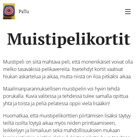
PaTu
Muistipelikortit
Muistipeli on siitä mahtava peli, että monenikäiset voivat olla
melko tasaväkisiä pelikavereita. Itsetehdyt kortit vaativat
hiukan askartelua ja aikaa, mutta niistä on iloa pitkäksi aikaa.
Maailmanparannuksellisen muistipelin voi hyvin tehdä
porukalla. Kuvia valitessa ja tehdessä tulee samalla opittua
yhtä ja toista ja peliä pelatessa oppii vielä lisääkin!
Huomatkaa, että muistipelikorttien piirtämisen lisäksi täytyy
teiltä isoilta löytyä aikaa myös niiden printtaamiseen,
leikkelyyn ja liimailuun sekä mahdollisuuksien mukaan